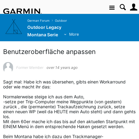
Site
German Forum
Outdoor
Outdoor Legacy
Montana Serie
More
Benutzeroberfläche anpassen
Former Member
over 14 years ago
Sagt mal: Habe ich was übersehen, gibts einen Workarround
oder wie macht ihr das:
Normalerweise steige ich aus dem Auto,
-setze per Trip-Computer meine Wegpunkte (von gestern)
zurück , die (permanente) Trackaufzeichnung zurück, setze
einen neuen WP (weil da HEUTE mein Auto steht) und dann gehts
los.
Mit dem 60er mache ich das bis auf den aktuellen Startpunkt mit
EINEM Menü in dem entsprechende Haken gesetzt werden.
Beim Montana habe ich dazu den Trackmanager-