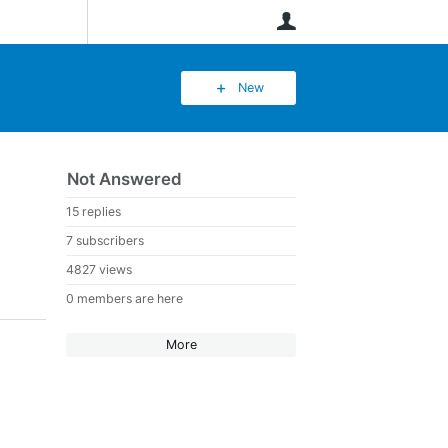
User
New
Not Answered
15 replies
7 subscribers
4827 views
0 members are here
More