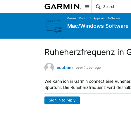
Site
German Forum
Apps und Software
Mac/Windows Software
Ruheherzfrequenz in G
esubam
over 1 year ago
Wie kann ich in Garmin connect eine Ruheher
Sportuhr. Die Ruheherzfrequenz wird deshal
Sign in to reply