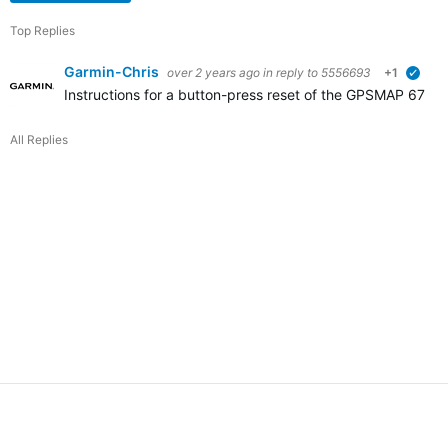
Top Replies
Garmin-Chris
over 2 years ago
in reply to
5556693
+1
verif
Instructions for a button-press reset of the GPSMAP 67 se
All Replies