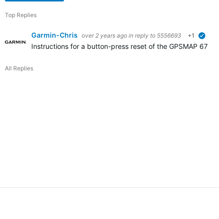
Top Replies
Garmin-Chris
over 2 years ago
in reply to
5556693
+1
verif
Instructions for a button-press reset of the GPSMAP 67 se
All Replies