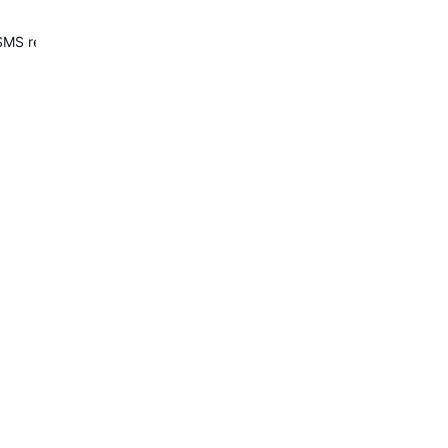
MS reagiert. Würde mich jedenfalls nicht drauf verlassen. Die Funkt