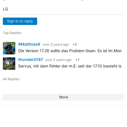
LG
Sign in to reply
Top Replies
#Matthias#
over 2 years ago
+2
Die Version 17.26 sollte das Problem lösen. Es ist im Mome
thunder0187
over 2 years ago
+1
Servus, mit dem Fehler der m.E. seit der 17.10 besteht ist 
All Replies
More