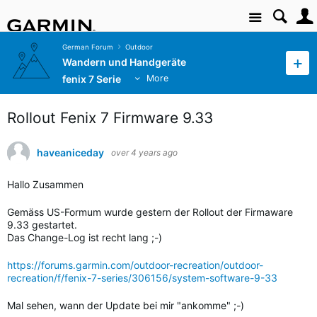
Site
German Forum
Outdoor
Wandern und Handgeräte
fenix 7 Serie
More
Rollout Fenix 7 Firmware 9.33
haveaniceday
over 4 years ago
Hallo Zusammen
Gemäss US-Formum wurde gestern der Rollout der Firmaware
9.33 gestartet.
Das Change-Log ist recht lang ;-)
https://forums.garmin.com/outdoor-recreation/outdoor-
recreation/f/fenix-7-series/306156/system-software-9-33
Mal sehen, wann der Update bei mir "ankomme" ;-)