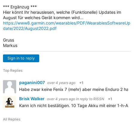
*** Ergänzug ***
Hier könnt Ihr herauslesen, welche (Funktionelle) Updates im
August für welches Gerät kommen wird...
https://www8.garmin.com/wearables/PDF/WearablesSoftwareUp
date/2022/August2022.pdf
Gruss
Markus
Sign in to reply
Top Replies
paganini007
over 4 years ago
+1
Habe zwar keine Fenix 7 (mehr) aber meine Enduro 2 hat e
Brisk Walker
over 4 years ago
in reply to
RISSN
+1
Kann ich nicht bestätigen. 10 Tage Akku mit einer 1-h-Akti
All Replies