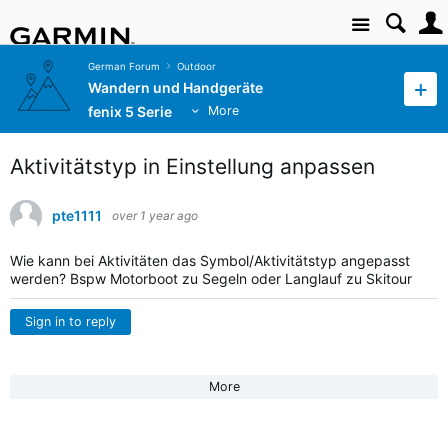
Site
German Forum
Outdoor
Wandern und Handgeräte
fenix 5 Serie
More
Aktivitätstyp in Einstellung anpassen
pte1111
over 1 year ago
Wie kann bei Aktivitäten das Symbol/Aktivitätstyp angepasst
werden? Bspw Motorboot zu Segeln oder Langlauf zu Skitour
Sign in to reply
More