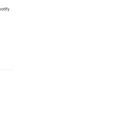
otify
.