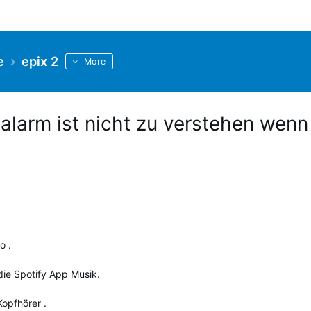
e
epix 2
More
larm ist nicht zu verstehen wenn
o .
die Spotify App Musik.
Kopfhörer .