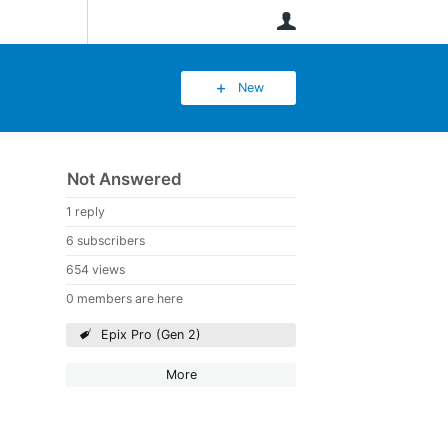
User
New
Not Answered
1 reply
6 subscribers
654 views
0 members are here
Epix Pro (Gen 2)
More