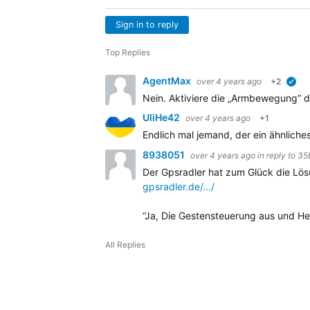
Sign in to reply
Top Replies
AgentMax
over 4 years ago
+2
ver
Nein. Aktiviere die „Armbewegung“ d
UliHe42
over 4 years ago
+1
Endlich mal jemand, der ein ähnliche
8938051
over 4 years ago
in reply to
35
Der Gpsradler hat zum Glück die Lös
gpsradler.de/.../
“
Ja, Die Gestensteuerung aus und Hel
All Replies