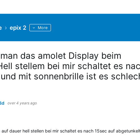
e
epix 2
More
man das amolet Display beim
ell stellem bei mir schaltet es na
und mit sonnenbrille ist es schlec
8d
over 4 years ago
uf dauer hell stellen bei mir schaltet es nach 15sec auf abgetunkel