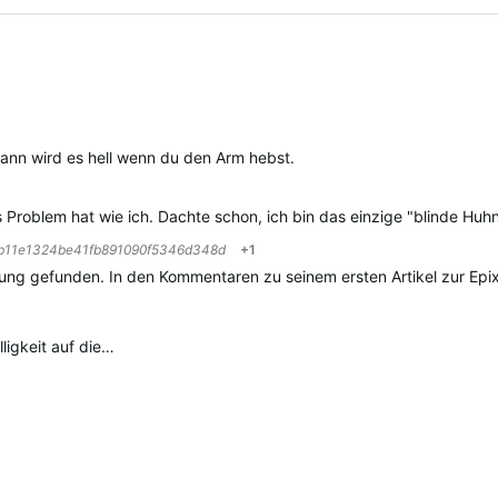
ified
ann wird es hell wenn du den Arm hebst.
s Problem hat wie ich. Dachte schon, ich bin das einzige "blinde Huhn
b11e1324be41fb891090f5346d348d
+1
ung gefunden. In den Kommentaren zu seinem ersten Artikel zur Epix 
ligkeit auf die…