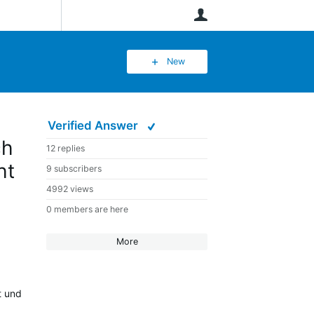
User
New
Verified Answer
ch
12 replies
ht
9 subscribers
4992 views
0 members are here
More
t und