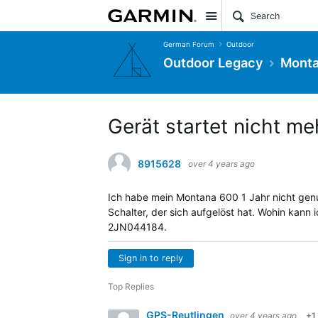
Site
German Forum
Outdoor
Outdoor Legacy
Monta
Gerät startet nicht me
8915628
over 4 years ago
Ich habe mein Montana 600 1 Jahr nicht genut
Schalter, der sich aufgelöst hat. Wohin kann
2JN044184.
Sign in to reply
Top Replies
GPS-Reutlingen
over 4 years ago
+1