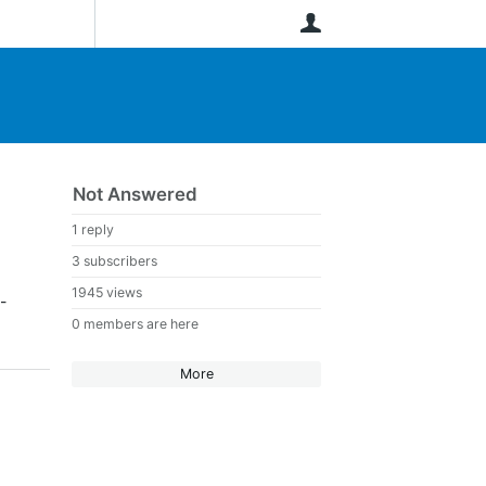
User
Not Answered
1 reply
3 subscribers
1945 views
-
0 members are here
More