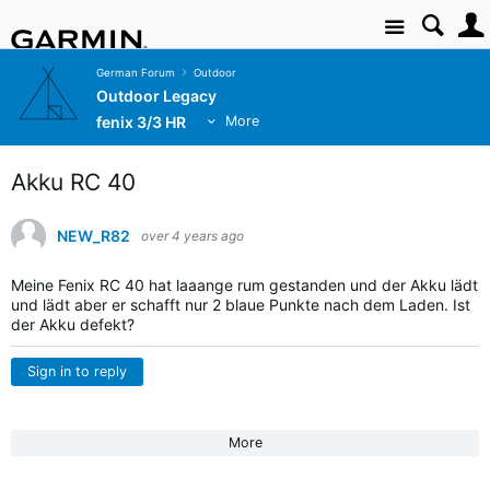
Site
German Forum
Outdoor
Outdoor Legacy
fenix 3/3 HR
More
Akku RC 40
NEW_R82
over 4 years ago
Meine Fenix RC 40 hat laaange rum gestanden und der Akku lädt
und lädt aber er schafft nur 2 blaue Punkte nach dem Laden. Ist
der Akku defekt?
Sign in to reply
More