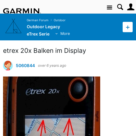
Site
German Forum
Outdoor
Outdoor Legacy
eTrex Serie
More
etrex 20x Balken im Display
5060844
over 6 years ago