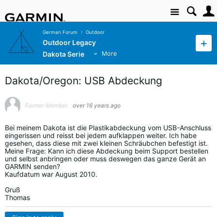
Site
German Forum
Outdoor
Outdoor Legacy
Dakota Serie
More
Dakota/Oregon: USB Abdeckung
Former Member
over 16 years ago
Bei meinem Dakota ist die Plastikabdeckung vom USB-Anschluss
eingerissen und reisst bei jedem aufklappen weiter. Ich habe
gesehen, dass diese mit zwei kleinen Schräubchen befestigt ist.
Meine Frage: Kann ich diese Abdeckung beim Support bestellen
und selbst anbringen oder muss deswegen das ganze Gerät an
GARMIN senden?
Kaufdatum war August 2010.
Gruß
Thomas