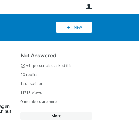
User
New
Not Answered
+1
person also asked this
20 replies
1 subscriber
11718 views
0 members are here
legen
ch auf
More