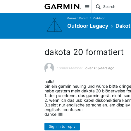
Site
German Forum
Outdoor
Outdoor Legacy
Dakot
dakota 20 formatiert
Former Member
over 15 years ago
hallo!
bin ein garmin neuling und würde bitte dring
habe gestern mein dakota 20 blöderweise for
1. der pc erkennt das garmin gerät nicht, so
2. wenn ich das usb kabel diskonektiere kann
3.zeigt nur englische sprache an. am display
englisch. :confused:
danke !!!!!
Sign in to reply