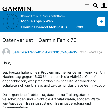
Site
German Forum
Apps und Software
Mobile Apps & Web
Garmin Connect Mobile iOS
More
Datenverlust - Garmin Fenix 7S
8a475ca07ebb4f3d95cc33b3f7489e35
over 2 years ago
Hallo,
seit Freitag habe ich ein Problem mit meiner Garmin Fenix 7S. Am
Nachmittag gegen 16:00 Uhr habe ich die Aktivität „Gehen“
abgeschlossen, was problemlos funktionierte. Anschließend
schaltete sich die Uhr aus und zeigte nur das blaue Garmin-Logo.
Das eigentliche Problem ist, dass meine Trainingsdaten
verschwunden sind – nicht die Aktivitätsdaten, sondern Werte
wie Ausdauer, Trainingszustand, Trainingsbelastung und
Belastungsfokus.