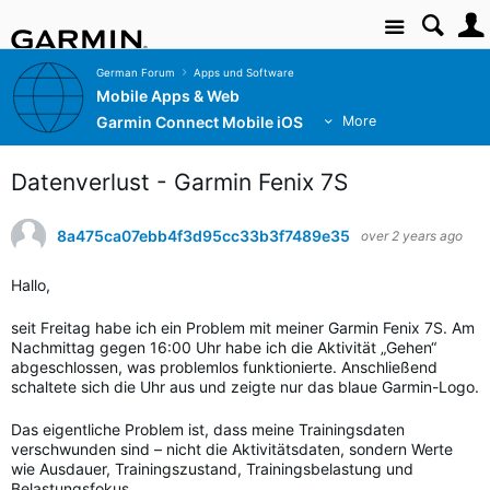
Site
German Forum
Apps und Software
Mobile Apps & Web
Garmin Connect Mobile iOS
More
Datenverlust - Garmin Fenix 7S
8a475ca07ebb4f3d95cc33b3f7489e35
over 2 years ago
Hallo,
seit Freitag habe ich ein Problem mit meiner Garmin Fenix 7S. Am
Nachmittag gegen 16:00 Uhr habe ich die Aktivität „Gehen“
abgeschlossen, was problemlos funktionierte. Anschließend
schaltete sich die Uhr aus und zeigte nur das blaue Garmin-Logo.
Das eigentliche Problem ist, dass meine Trainingsdaten
verschwunden sind – nicht die Aktivitätsdaten, sondern Werte
wie Ausdauer, Trainingszustand, Trainingsbelastung und
Belastungsfokus.