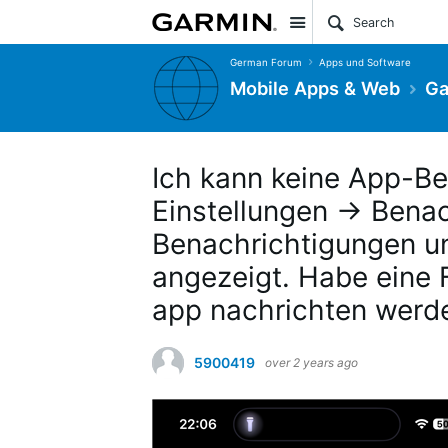
Site
German Forum
Apps und Software
Mobile Apps & Web
Ga
Ich kann keine App-Be
Einstellungen -> Bena
Benachrichtigungen u
angezeigt. Habe eine 
app nachrichten werd
5900419
over 2 years ago