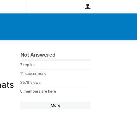
User
Not Answered
7 replies
11 subscribers
hats
3579 views
0 members are here
More