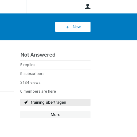
User
New
Not Answered
5 replies
9 subscribers
3134 views
0 members are here
training übertragen
More