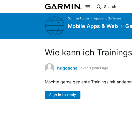
Site
German Forum
Apps und Software
Mobile Apps & Web
Ga
Wie kann ich Trainings
hugoscha
over 3 years ago
Möchte gerne geplante Trainings mit anderen 
Sign in to reply