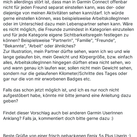
mich allerdings stört ist, dass man in Garmin Connect offenbar
nicht für jeden Freund separat einstellen kann, was der- oder
diejenige von meinen Aktivitäten sehen kann/darf. Ich würde
gerne einstellen können, was beispielsweise ArbeitskollegInnen
oder im Unterschied dazu mein Lebenspartner sehen kann. Wäre
es nicht möglich, die Freunde zumindest in Kategorien einzuteilen
und für jede Kategorie eigene Sichtbarkeitsregeln festlegen zu
können? Beispielsweise "PartnerIn", "Familie", "Freunde",
"Bekannte", "Arbeit" oder ähnliches?
Zur Illustration, mein Partner dürfte sehen, wann ich wo und wie
lange gelaufen bin, mein Gewicht und Körpergröße, bzw. einfach
alles, ArbeitskollegInnen hingegen dürften etwa nicht sehen, wo
und wann genau ich laufen war, sollen nicht mein Gewicht sehen,
sondern nur die gelaufenen Kilometer/Schritte des Tages oder
gar nur die von mir erworbenen Badges etc.
Falls das schon jetzt möglich ist, und ich es nur noch nicht
aufgestöbert habe, könnte mir bitte jemand eine Anleitung dazu
geben?
Findet dieser Vorschlag auch bei anderen Garmin UserInnen
Anklang? Falls ja, kommentiert doch bitte gerne dazu :)
Beste Grüße von einer frisch gebackenen Fenix 5s Plus Userin ;)