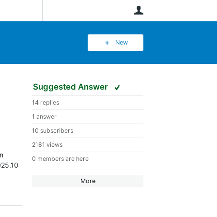
User
New
Suggested Answer
14 replies
1 answer
10 subscribers
2181 views
in
0 members are here
025.10
More