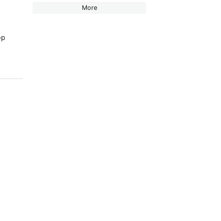
More
pp