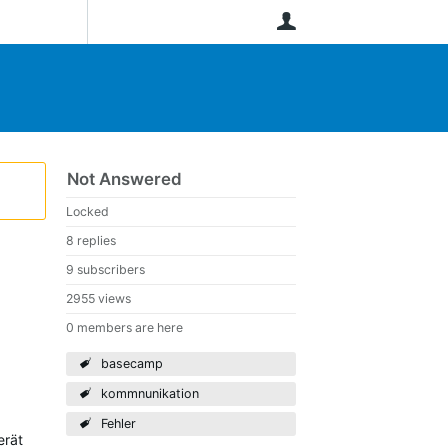
User
Not Answered
Locked
8 replies
9 subscribers
2955 views
0 members are here
basecamp
kommnunikation
Fehler
erät