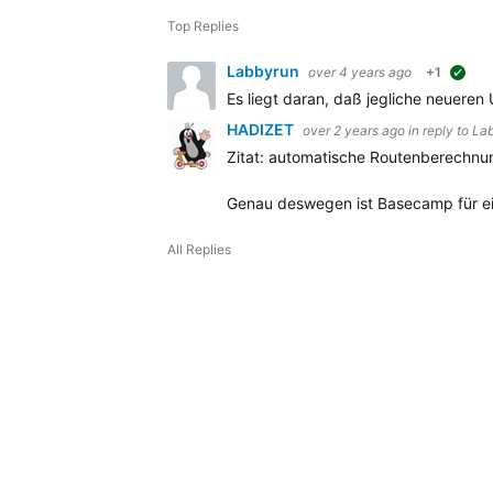
Top Replies
Labbyrun
over 4 years ago
+1
sug
Es liegt daran, daß jegliche neuere
HADIZET
over 2 years ago
in reply to
La
Zitat:
automatische Routenberechnung
Genau deswegen ist Basecamp für ein
All Replies