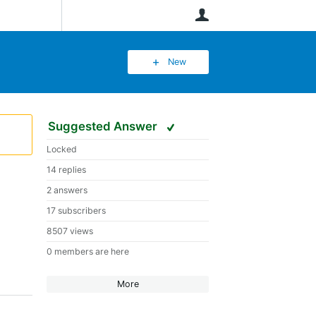
User
New
Suggested Answer
Locked
14 replies
2 answers
17 subscribers
8507 views
0 members are here
More