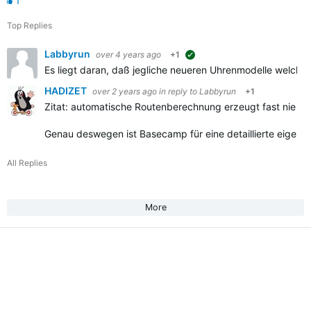
1
Top Replies
Labbyrun
over 4 years ago
+1
suggested
Es liegt daran, daß jegliche neueren Uhrenmodelle welch
HADIZET
over 2 years ago
in reply to
Labbyrun
+1
Zitat:
automatische Routenberechnung erzeugt fast nie wi
Genau deswegen ist Basecamp für eine detaillierte eigene
All Replies
More