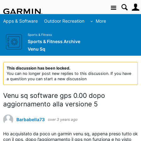
Site
Apps & Software
Outdoor Recreation
More
Sports & Fitness
Sports & Fitness Archive
Venu Sq
This discussion has been locked.
You can no longer post new replies to this discussion. If you have
a question you can start a new discussion
Venu sq software gps 0.00 dopo
aggiornamento alla versione 5
Barbabella73
over 3 years ago
Ho acquistato da poco un garmin venu sq, appena preso tutto ok
con il gps, dopo l’aggiornamento il gps non funziona e ho visto