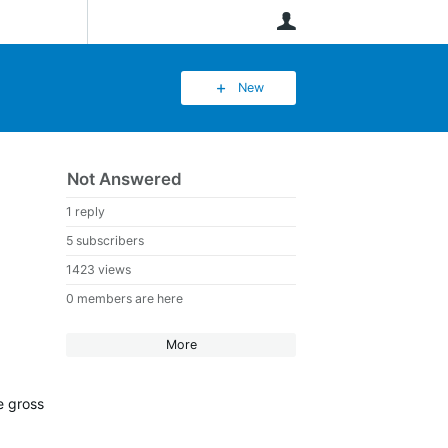
User
New
Not Answered
1 reply
5 subscribers
1423 views
0 members are here
More
e gross