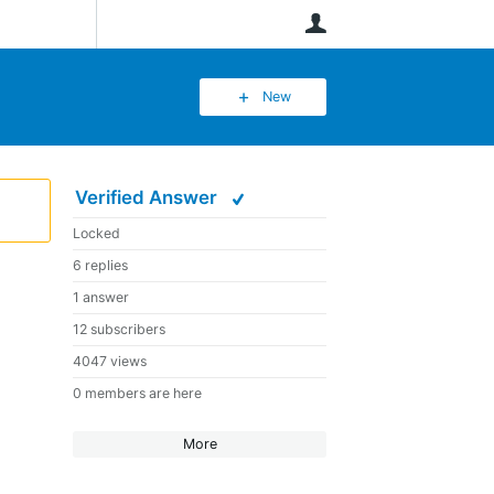
User
New
Verified Answer
Locked
6 replies
1 answer
12 subscribers
4047 views
0 members are here
More