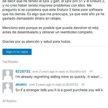
de decir que he tenido el Epix 2 gen, el Epix pro 51 y el Enduro 2,
y no creo haber tenido mayores problemas con ellos. Me
pregunto si se considera que este Enduro 3 tiene peor software
que los demás. Es algo que me preocupa, ya que este año ya he
gastado demasiado dinero en relojes.
Menciono esto porque es posible que pueda devolver el reloj
antes de desembalarlo y obtener un reembolso completo.
Gracias por su atención y salud para todos.
Sign in to reply
Top Replies
8220732
over 2 years ago
in reply to
Skordilovich
+1
I'm already regretting selling mine so quickly. It wasn't smart of me. I hope this new one doesn't give me too many problems. Thank you for your observation, although you have already left me thinking…
akiakic
over 2 years ago
in reply to
8220732
+1
So if a stranger tells you it is a good purchase you will keep
All Replies