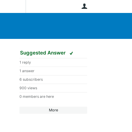
User
Suggested Answer
1 reply
1 answer
6 subscribers
900 views
0 members are here
More