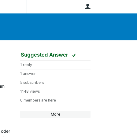
User
Suggested Answer
1 reply
1 answer
5 subscribers
 um
1148 views
0 members are here
More
 oder