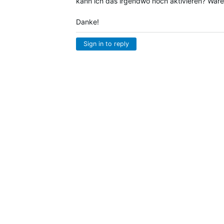
kann ich das irgendwo noch aktivieren? Wäre 
Danke!
Sign in to reply