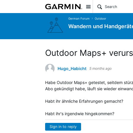
Site
German Forum
Outdoor
Wandern und Handgerät
Outdoor Maps+ verurs
Hugo_Habicht
5 months ago
Habe
Outdoor Maps+ getestet, seitdem stürzt
Abo gekündigt habe, läuft sie wieder einwand
Habt ihr ähnliche Erfahrungen gemacht?
Habt ihr‘s irgendwie hingekommen?
Sign in to reply