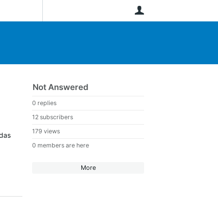
User
Not Answered
0 replies
12 subscribers
179 views
 das
0 members are here
More