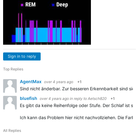
Sign in to reply
Top Replies
AgentMax
over 4 years ago
+1
Sind nicht änderbar. Zur besseren Erkennbarkeit sind sie a
bluefish
over 4 years ago
in reply to
Aetsch820
+1
Es gibt da keine Reihenfolge oder Stufe. Der Schlaf ist seh
Ich kann das Problem hier nicht nachvollziehen. Die Farben
All Replies