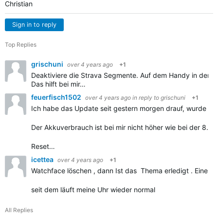
Christian
Sign in to reply
Top Replies
grischuni
over 4 years ago
+1
Deaktiviere die Strava Segmente. Auf dem Handy in der 
Das hilft bei mir…
feuerfisch1502
over 4 years ago
in reply to
grischuni
+1
Ich habe das Update seit gestern morgen drauf, wurde mir 
Der Akkuverbrauch ist bei mir nicht höher wie bei der 8.37
Reset…
icettea
over 4 years ago
+1
Watchface löschen , dann Ist das Thema erledigt . Eines v
seit dem läuft meine Uhr wieder normal
All Replies