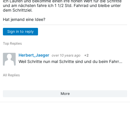
ich Laufen und bekomme einen irre hohen Wert für die Schritte
und am nächsten fahre ich 1 1/2 Std. Fahrrad und bleibe unter
dem Schrittziel.
Hat jemand eine Idee?
Sign in to reply
Top Replies
Herbert_Jaeger
over 10 years ago
+2
Weil Schritte nun mal Schritte sind und du beim Fahrradfahren normalerweise keine Schritte machst. Für das, was du willst, gibt es die Aktivitätsminuten. Da ist die Bewegungsart egal.
All Replies
More